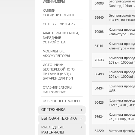
Беспроводной ко
WEB-КАМЕРЫ
64008
Desktop, 101кл., 
КАБЕЛИ
СОЕДИНИТЕЛЬНЫЕ
Беспроводной ко
55640
104 кл., 800/1600
СЕТЕВЫЕ ФИЛЬТРЫ
Комплект провод
70096
АДАПТЕРЫ ПИТАНИЯ,
клавиатура + мыш
ЗАРЯДНЫЕ
УСТРОЙСТВА
Комплект провод
81116
клавиатура + мыш
МОБИЛЬНЫЕ
АККУМУЛЯТОРЫ
Комплект проводн
76633
109 кл., 1000dpi, 
ИСТОЧНИКИ
БЕСПЕРЕБОЙНОГО
Комплект провод
ПИТАНИЯ (ИБП) /
80493
104 кл., 1000dpi, 
БАТАРЕИ ДЛЯ ИБП
Комплект провод
СТАБИЛИЗАТОРЫ
34434
USB,
НАПРЯЖЕНИЯ
Комплект провод
USB-КОНЦЕНТРАТОРЫ
80428
112кл., 3 кн., USB
ОРГТЕХНИКА
Комплект провод
76634
БЫТОВАЯ ТЕХНИКА
кл., 1000dpi, 3 кн
РАСХОДНЫЕ
34220
Матовая фотобума
МАТЕРИАЛЫ