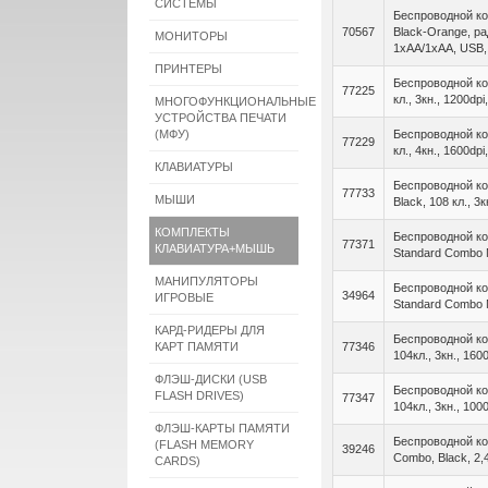
СИСТЕМЫ
Беспроводной ко
70567
Black-Orange, рад
МОНИТОРЫ
1xAA/1xAA, USB,
ПРИНТЕРЫ
Беспроводной ко
77225
кл., 3кн., 1200dp
МНОГОФУНКЦИОНАЛЬНЫЕ
УСТРОЙСТВА ПЕЧАТИ
(МФУ)
Беспроводной ко
77229
кл., 4кн., 1600dp
КЛАВИАТУРЫ
Беспроводной ко
77733
МЫШИ
Black, 108 кл., 3
КОМПЛЕКТЫ
Беспроводной ко
77371
КЛАВИАТУРА+МЫШЬ
Standard Combo M
МАНИПУЛЯТОРЫ
Беспроводной ко
34964
ИГРОВЫЕ
Standard Combo M
КАРД-РИДЕРЫ ДЛЯ
Беспроводной ко
КАРТ ПАМЯТИ
77346
104кл., 3кн., 16
ФЛЭШ-ДИСКИ (USB
Беспроводной ко
FLASH DRIVES)
77347
104кл., 3кн., 10
ФЛЭШ-КАРТЫ ПАМЯТИ
Беспроводной ко
(FLASH MEMORY
39246
Combo, Black, 2
CARDS)