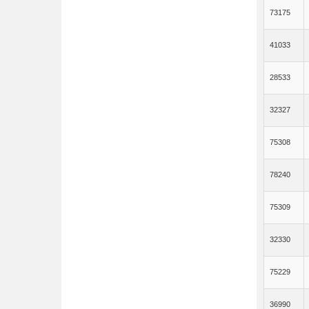
73175
41033
28533
32327
75308
78240
75309
32330
75229
36990