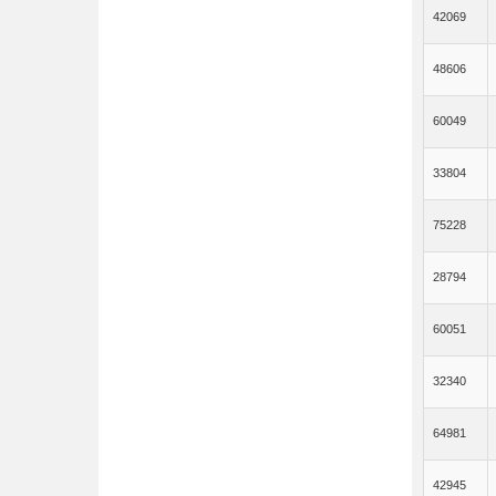
42069
48606
60049
33804
75228
28794
60051
32340
64981
42945