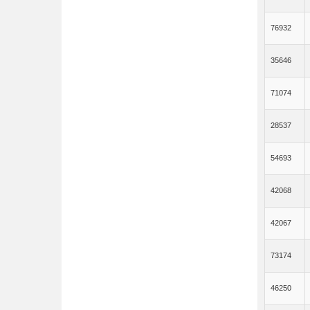
76932
35646
71074
28537
54693
42068
42067
73174
46250