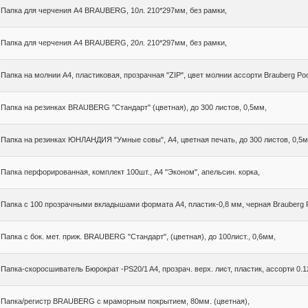
Папка для черчения А4 BRAUBERG, 10л. 210*297мм, без рамки,
Папка для черчения А4 BRAUBERG, 20л. 210*297мм, без рамки,
Папка на молнии A4, пластиковая, прозрачная "ZIP", цвет молнии ассорти Brauberg Ро
Папка на резинках BRAUBERG "Стандарт" (цветная), до 300 листов, 0,5мм,
Папка на резинках ЮНЛАНДИЯ "Умные совы", A4, цветная печать, до 300 листов, 0,5м
Папка перфорированная, комплект 100шт., А4 "Эконом", апельсин. корка,
Папка с 100 прозрачными вкладышами формата А4, пластик-0,8 мм, черная Brauberg 
Папка с бок. мет. приж. BRAUBERG "Стандарт", (цветная), до 100лист., 0,6мм,
Папка-скоросшиватель Бюрократ -PS20/1 A4, прозрач. верх. лист, пластик, ассорти 0.12
Папка/регистр BRAUBERG с мраморным покрытием, 80мм. (цветная),