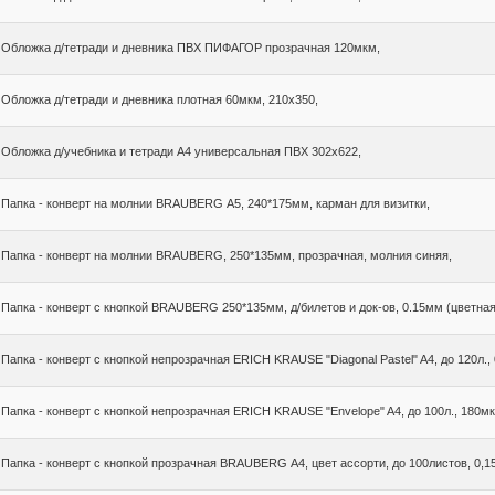
Обложка д/тетради и дневника ПВХ ПИФАГОР прозрачная 120мкм,
Обложка д/тетради и дневника плотная 60мкм, 210х350,
Обложка д/учебника и тетради А4 универсальная ПВХ 302х622,
Папка - конверт на молнии BRAUBERG А5, 240*175мм, карман для визитки,
Папка - конверт на молнии BRAUBERG, 250*135мм, прозрачная, молния синяя,
Папка - конверт с кнопкой BRAUBERG 250*135мм, д/билетов и док-ов, 0.15мм (цветная
Папка - конверт с кнопкой непрозрачная ERICH KRAUSE "Diagonal Pastel" A4, до 120л., 
Папка - конверт с кнопкой непрозрачная ERICH KRAUSE "Envelope" A4, до 100л., 180мкм
Папка - конверт с кнопкой прозрачная BRAUBERG А4, цвет ассорти, до 100листов, 0,1