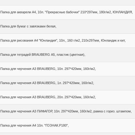
Папка для акварели А4, 10л. "Прекрасные бабочки" 210*297мм, 180г/м2, ЮНЛАНДИЯ,
Папка для бумаг с завязками белая,
Папка для рисования A4 "Юнландия", 10л., 160 г/м2, 210х297мм, Юнландик и кит,
Папка для тетрадей BRAUBERG А5, пластик (цветная),
Папка для черчения А3 BRAUBERG, 10л. 297*420мм, 160г/м2,
Папка для черчения А3 BRAUBERG, 1л. 297*420мм, 160г/м2,
Папка для черчения А3 BRAUBERG, 20л. 297*420мм, 160г/м2,
Папка для черчения А3 ПИФАГОР, 10л. 297*420мм, 160г/м2, рамка с гориз. штампом,
Папка для черчения А4 10л. "ГОЗНАК.Р180",