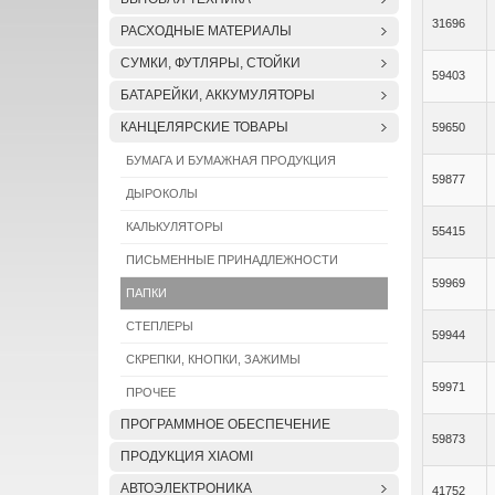
31696
РАСХОДНЫЕ МАТЕРИАЛЫ
СУМКИ, ФУТЛЯРЫ, СТОЙКИ
59403
БАТАРЕЙКИ, АККУМУЛЯТОРЫ
КАНЦЕЛЯРСКИЕ ТОВАРЫ
59650
БУМАГА И БУМАЖНАЯ ПРОДУКЦИЯ
59877
ДЫРОКОЛЫ
КАЛЬКУЛЯТОРЫ
55415
ПИСЬМЕННЫЕ ПРИНАДЛЕЖНОСТИ
59969
ПАПКИ
СТЕПЛЕРЫ
59944
СКРЕПКИ, КНОПКИ, ЗАЖИМЫ
59971
ПРОЧЕЕ
ПРОГРАММНОЕ ОБЕСПЕЧЕНИЕ
59873
ПРОДУКЦИЯ XIAOMI
АВТОЭЛЕКТРОНИКА
41752