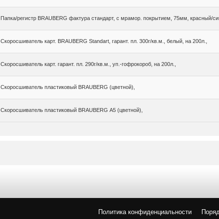
Папка/регистр BRAUBERG фактура стандарт, с мрамор. покрытием, 75мм, красный/си
Скоросшиватель карт. BRAUBERG Standart, гарант. пл. 300г/кв.м., белый, на 200л.,
Скоросшиватель карт. гарант. пл. 290г/кв.м., уп.-гофрокороб, на 200л.,
Скоросшиватель пластиковый BRAUBERG (цветной),
Скоросшиватель пластиковый BRAUBERG А5 (цветной),
Политика конфиденциальности
Поряд