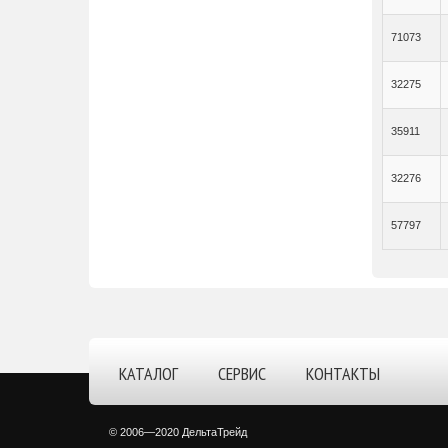
71073
32275
35911
32276
57797
КАТАЛОГ
СЕРВИС
КОНТАКТЫ
© 2006—2020 ДельтаТрейд