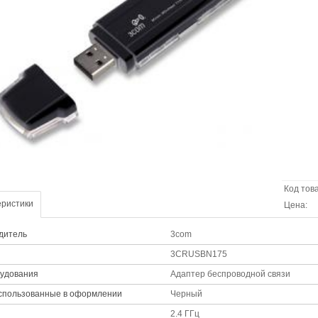
Код тов
еристики
Цена:
дитель
3com
3CRUSBN175
рудования
Адаптер беспроводной связи
использованные в оформлении
Черный
2.4 ГГц