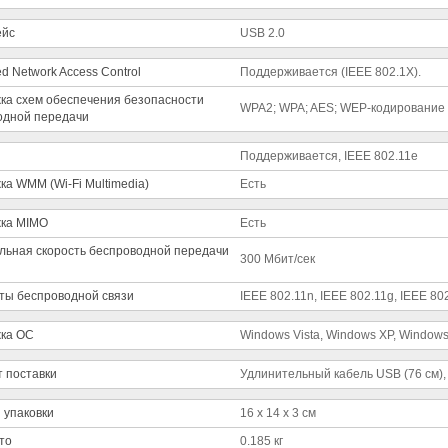
ейс
USB 2.0
ed Network Access Control
Поддерживается (IEEE 802.1X).
ка схем обеспечения безопасности
WPA2; WPA; AES; WEP-кодирование 
одной передачи
Поддерживается, IEEE 802.11e
а WMM (Wi-Fi Multimedia)
Есть
ка MIMO
Есть
льная скорость беспроводной передачи
300 Мбит/сек
ты беспроводной связи
IEEE 802.11n, IEEE 802.11g, IEEE 80
ка ОС
Windows Vista, Windows XP, Window
 поставки
Удлинительный кабель USB (76 см),
 упаковки
16 x 14 x 3 см
то
0.185 кг