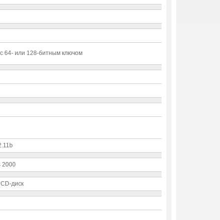
с 64- или 128-битным ключом
2.11b
s 2000
 CD-диск