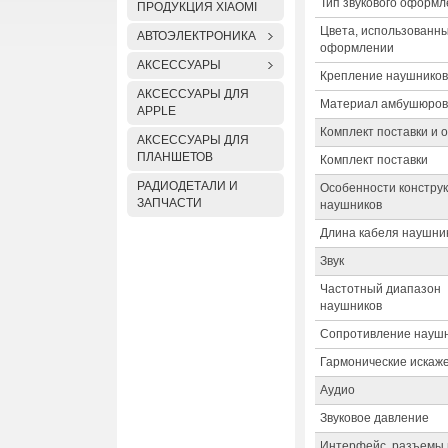
Тип звукового оформ
ПРОДУКЦИЯ XIAOMI
Цвета, использованны
АВТОЭЛЕКТРОНИКА
оформлении
АКСЕССУАРЫ
Крепление наушников
АКСЕССУАРЫ ДЛЯ
Материал амбушюров
APPLE
Комплект поставки и 
АКСЕССУАРЫ ДЛЯ
ПЛАНШЕТОВ
Комплект поставки
РАДИОДЕТАЛИ И
Особенности констру
ЗАПЧАСТИ
наушников
Длина кабеля наушни
Звук
Частотный диапазон
наушников
Сопротивление науш
Гармонические искаж
Аудио
Звуковое давление
Интерфейс, разъемы 